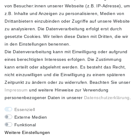
FOLGEN SIE UNS
von Besucher:innen unserer Webseite (z.B. IP-Adresse), um
z.B. Inhalte und Anzeigen zu personalisieren, Medien von
Drittanbietern einzubinden oder Zugriffe auf unsere Website
zu analysieren. Die Datenverarbeitung erfolgt erst durch
ZAHLUNGSARTEN
SCHNELLER UND
KOSTENLOSER
gesetzte Cookies. Wir teilen diese Daten mit Dritten, die wir
VERSAND**
in den Einstellungen benennen.
Die Datenverarbeitung kann mit Einwilligung oder aufgrund
eines berechtigten Interesses erfolgen. Die Zustimmung
kann erteilt oder abgelehnt werden. Es besteht das Recht,
nicht einzuwilligen und die Einwilligung zu einem späteren
FASHION HOUSE
Zeitpunkt zu ändern oder zu widerrufen. Beachten Sie unser
Impressum
und weitere Hinweise zur Verwendung
Hotline: +49
personenbezogener Daten in unserer
Daten­schutz­erklärung
.
(0)15223993771 (Mo. bis
Fr. 10 - 16 Uhr)
Essenziell
Externe Medien
Funktional
Weitere Einstellungen