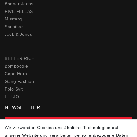
Bogner Jeans
FIVE FELLAS
Mustang
Sansibar
Jack & Jones
BETTER RICH
Bomboogie
Cape Horn
Gang Fashion
Polo Sylt
LIU JO
NEWSLETTER
zur Newsletter Anmeldung
Wir verwenden Cookies und ähnliche Technologien auf
unserer Website und verarbeiten personenbezogene Daten