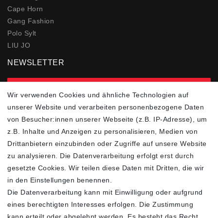
Cape Horn
Gang Fashion
Polo Sylt
LIU JO
NEWSLETTER
zur Newsletter Anmeldung
Wir verwenden Cookies und ähnliche Technologien auf
unserer Website und verarbeiten personenbezogene Daten
FOLGEN SIE UNS
von Besucher:innen unserer Webseite (z.B. IP-Adresse), um
z.B. Inhalte und Anzeigen zu personalisieren, Medien von
Drittanbietern einzubinden oder Zugriffe auf unsere Website
zu analysieren. Die Datenverarbeitung erfolgt erst durch
ZAHLUNGSARTEN
SCHNELLER UND
KOSTENLOSER
gesetzte Cookies. Wir teilen diese Daten mit Dritten, die wir
VERSAND**
in den Einstellungen benennen.
Die Datenverarbeitung kann mit Einwilligung oder aufgrund
eines berechtigten Interesses erfolgen. Die Zustimmung
kann erteilt oder abgelehnt werden. Es besteht das Recht,