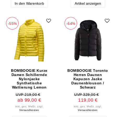
In den Warenkorb
Artikel anzeigen
-55%
-64%
BOMBOOGIE Kurze
BOMBOOGIE Toronto
Damen Schillernde
Herren Daunen
Nylonjacke
Kapuzen Jacke
Synthetische
Daunenblouson /
Wattierung Lemon
Schwarz
UVP 219,00 €
UVP 329,00 €
ab 99,00 €
119,00 €
inkl. ges. MwSt.
zzgl.
inkl. ges. MwSt.
zzgl.
Versandkosten
Versandkosten