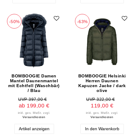
-50%
-63%
BOMBOOGIE Damen
BOMBOOGIE Helsinki
Mantel Daunenmantel
Herren Daunen
mit Echtfell (Waschbär)
Kapuzen Jacke / dark
/ Blau
olive
UVP 397,00 €
UVP 322,00 €
ab 199,00 €
119,00 €
inkl. ges. MwSt.
zzgl.
inkl. ges. MwSt.
zzgl.
Versandkosten
Versandkosten
Artikel anzeigen
In den Warenkorb