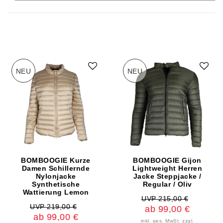
NEU
NEU
BOMBOOGIE Kurze
BOMBOOGIE Gijon
Damen Schillernde
Lightweight Herren
Nylonjacke
Jacke Steppjacke /
Synthetische
Regular / Oliv
Wattierung Lemon
UVP 215,00 €
UVP 219,00 €
ab 99,00 €
ab 99,00 €
inkl. ges. MwSt.
zzgl.