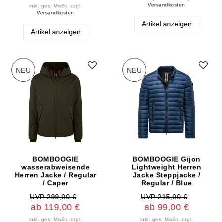
Versandkosten
inkl. ges. MwSt.
zzgl.
Versandkosten
Artikel anzeigen
Artikel anzeigen
NEU
NEU
BOMBOOGIE
BOMBOOGIE Gijon
wasserabweisende
Lightweight Herren
Herren Jacke / Regular
Jacke Steppjacke /
/ Caper
Regular / Blue
UVP 299,00 €
UVP 215,00 €
ab 119,00 €
ab 99,00 €
inkl. ges. MwSt.
zzgl.
inkl. ges. MwSt.
zzgl.