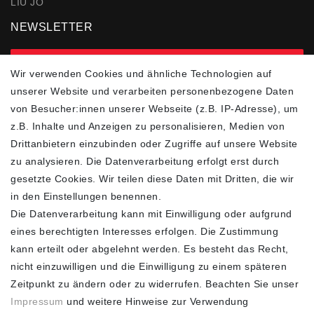
LIU JO
NEWSLETTER
zur Newsletter Anmeldung
Wir verwenden Cookies und ähnliche Technologien auf
unserer Website und verarbeiten personenbezogene Daten
FOLGEN SIE UNS
von Besucher:innen unserer Webseite (z.B. IP-Adresse), um
z.B. Inhalte und Anzeigen zu personalisieren, Medien von
Drittanbietern einzubinden oder Zugriffe auf unsere Website
zu analysieren. Die Datenverarbeitung erfolgt erst durch
ZAHLUNGSARTEN
SCHNELLER UND
KOSTENLOSER
gesetzte Cookies. Wir teilen diese Daten mit Dritten, die wir
VERSAND**
in den Einstellungen benennen.
Die Datenverarbeitung kann mit Einwilligung oder aufgrund
eines berechtigten Interesses erfolgen. Die Zustimmung
kann erteilt oder abgelehnt werden. Es besteht das Recht,
nicht einzuwilligen und die Einwilligung zu einem späteren
FASHION HOUSE
Zeitpunkt zu ändern oder zu widerrufen. Beachten Sie unser
Hotline: +49
Impressum
und weitere Hinweise zur Verwendung