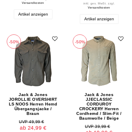
Versandkosten
inkl. ges. MwSt.
zzgl.
Versandkosten
Artikel anzeigen
Artikel anzeigen
-50%
-50%
Jack & Jones
Jack & Jones
JOROLLIE OVERSHIRT
JJECLASSIC
LS NOOS Herren Hemd
CORDUROY
Übergangsjacke /
CROCKERY Herren
Braun
Cordhemd / Slim-Fit /
Baumwolle / Beige
UVP 49,99 €
UVP 39,99 €
ab 24,99 €