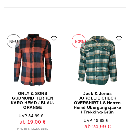
NEU
-50%
ONLY & SONS
Jack & Jones
GUDMUND HERREN
JOROLLIE CHECK
KARO HEMD / BLAU-
OVERSHIRT LS Herren
ORANGE
Hemd Übergangsjacke
/ Trekking-Grün
UVP 34,99 €
UVP 49,99 €
ab 19,00 €
ab 24,99 €
inkl. ges. MwSt.
zzgl.