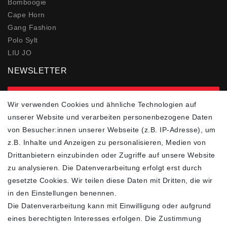
Bomboogie
Cape Horn
Gang Fashion
Polo Sylt
LIU JO
NEWSLETTER
zur Newsletter Anmeldung
Wir verwenden Cookies und ähnliche Technologien auf
unserer Website und verarbeiten personenbezogene Daten
FOLGEN SIE UNS
von Besucher:innen unserer Webseite (z.B. IP-Adresse), um
z.B. Inhalte und Anzeigen zu personalisieren, Medien von
Drittanbietern einzubinden oder Zugriffe auf unsere Website
zu analysieren. Die Datenverarbeitung erfolgt erst durch
ZAHLUNGSARTEN
SCHNELLER UND
KOSTENLOSER
gesetzte Cookies. Wir teilen diese Daten mit Dritten, die wir
VERSAND**
in den Einstellungen benennen.
Die Datenverarbeitung kann mit Einwilligung oder aufgrund
eines berechtigten Interesses erfolgen. Die Zustimmung