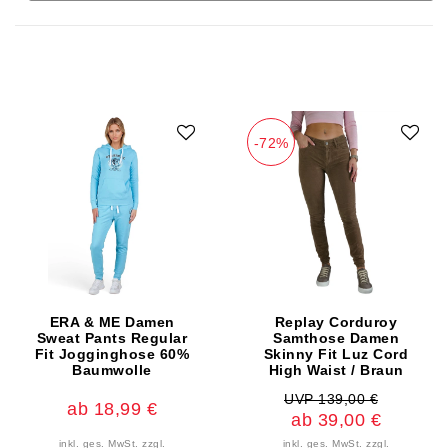
-72%
ERA & ME Damen
Replay Corduroy
Sweat Pants Regular
Samthose Damen
Fit Jogginghose 60%
Skinny Fit Luz Cord
Baumwolle
High Waist / Braun
UVP 139,00 €
ab 18,99 €
ab 39,00 €
inkl. ges. MwSt.
zzgl.
inkl. ges. MwSt.
zzgl.