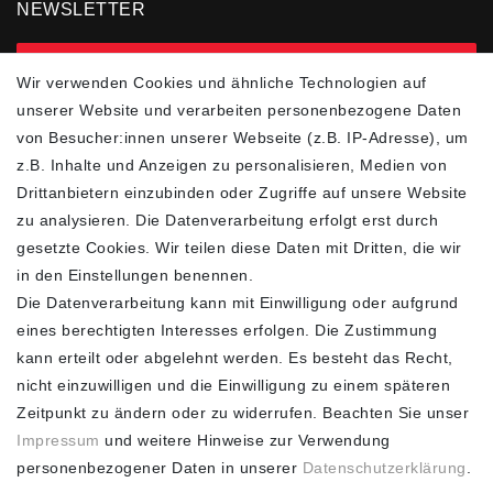
NEWSLETTER
zur Newsletter Anmeldung
Wir verwenden Cookies und ähnliche Technologien auf
unserer Website und verarbeiten personenbezogene Daten
FOLGEN SIE UNS
von Besucher:innen unserer Webseite (z.B. IP-Adresse), um
z.B. Inhalte und Anzeigen zu personalisieren, Medien von
Drittanbietern einzubinden oder Zugriffe auf unsere Website
zu analysieren. Die Datenverarbeitung erfolgt erst durch
ZAHLUNGSARTEN
SCHNELLER UND
KOSTENLOSER
gesetzte Cookies. Wir teilen diese Daten mit Dritten, die wir
VERSAND**
in den Einstellungen benennen.
Die Datenverarbeitung kann mit Einwilligung oder aufgrund
eines berechtigten Interesses erfolgen. Die Zustimmung
kann erteilt oder abgelehnt werden. Es besteht das Recht,
nicht einzuwilligen und die Einwilligung zu einem späteren
FASHION HOUSE
Zeitpunkt zu ändern oder zu widerrufen. Beachten Sie unser
Hotline: +49
Impressum
und weitere Hinweise zur Verwendung
(0)15223993771 (Mo. bis
personenbezogener Daten in unserer
Daten­schutz­erklärung
.