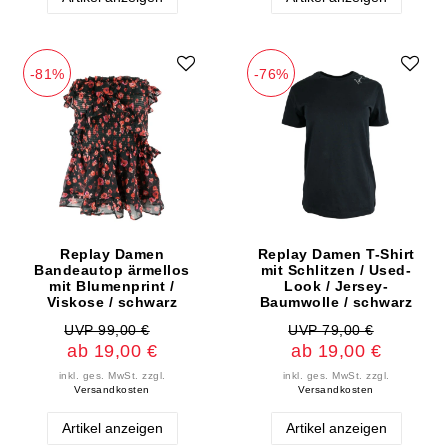
-81%
-76%
Replay Damen
Replay Damen T-Shirt
Bandeautop ärmellos
mit Schlitzen / Used-
mit Blumenprint /
Look / Jersey-
Viskose / schwarz
Baumwolle / schwarz
UVP 99,00 €
UVP 79,00 €
ab 19,00 €
ab 19,00 €
inkl. ges. MwSt.
zzgl.
inkl. ges. MwSt.
zzgl.
Versandkosten
Versandkosten
Artikel anzeigen
Artikel anzeigen