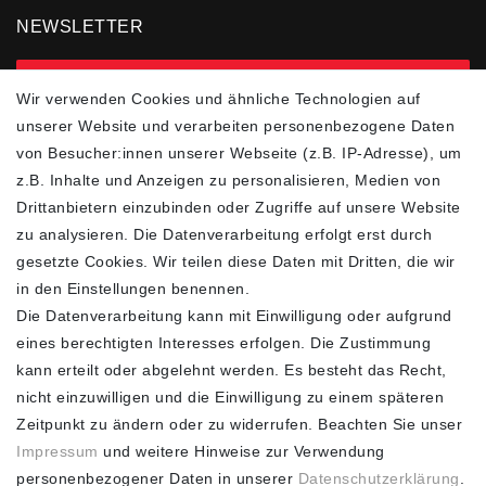
NEWSLETTER
zur Newsletter Anmeldung
Wir verwenden Cookies und ähnliche Technologien auf
unserer Website und verarbeiten personenbezogene Daten
FOLGEN SIE UNS
von Besucher:innen unserer Webseite (z.B. IP-Adresse), um
z.B. Inhalte und Anzeigen zu personalisieren, Medien von
Drittanbietern einzubinden oder Zugriffe auf unsere Website
zu analysieren. Die Datenverarbeitung erfolgt erst durch
ZAHLUNGSARTEN
SCHNELLER UND
KOSTENLOSER
gesetzte Cookies. Wir teilen diese Daten mit Dritten, die wir
VERSAND**
in den Einstellungen benennen.
Die Datenverarbeitung kann mit Einwilligung oder aufgrund
eines berechtigten Interesses erfolgen. Die Zustimmung
kann erteilt oder abgelehnt werden. Es besteht das Recht,
nicht einzuwilligen und die Einwilligung zu einem späteren
FASHION HOUSE
Zeitpunkt zu ändern oder zu widerrufen. Beachten Sie unser
Hotline: +49
Impressum
und weitere Hinweise zur Verwendung
(0)15223993771 (Mo. bis
personenbezogener Daten in unserer
Daten­schutz­erklärung
.