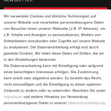
zur Newsletter Anmeldung
Wir verwenden Cookies und ähnliche Technologien auf
unserer Website und verarbeiten personenbezogene Daten
FOLGEN SIE UNS
von Besucher:innen unserer Webseite (z.B. IP-Adresse), um
z.B. Inhalte und Anzeigen zu personalisieren, Medien von
Drittanbietern einzubinden oder Zugriffe auf unsere Website
zu analysieren. Die Datenverarbeitung erfolgt erst durch
ZAHLUNGSARTEN
SCHNELLER UND
KOSTENLOSER
gesetzte Cookies. Wir teilen diese Daten mit Dritten, die wir
VERSAND**
in den Einstellungen benennen.
Die Datenverarbeitung kann mit Einwilligung oder aufgrund
eines berechtigten Interesses erfolgen. Die Zustimmung
kann erteilt oder abgelehnt werden. Es besteht das Recht,
nicht einzuwilligen und die Einwilligung zu einem späteren
FASHION HOUSE
Zeitpunkt zu ändern oder zu widerrufen. Beachten Sie unser
Impressum
und weitere Hinweise zur Verwendung
Hotline: +49
personenbezogener Daten in unserer
Daten­schutz­erklärung
.
(0)15223993771 (Mo. bis
Fr. 10 - 16 Uhr)