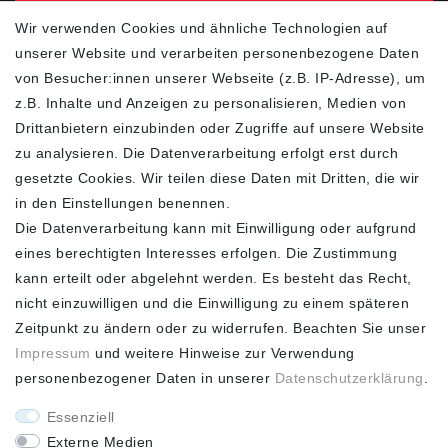
zur Newsletter Anmeldung
Wir verwenden Cookies und ähnliche Technologien auf
unserer Website und verarbeiten personenbezogene Daten
FOLGEN SIE UNS
von Besucher:innen unserer Webseite (z.B. IP-Adresse), um
z.B. Inhalte und Anzeigen zu personalisieren, Medien von
Drittanbietern einzubinden oder Zugriffe auf unsere Website
zu analysieren. Die Datenverarbeitung erfolgt erst durch
ZAHLUNGSARTEN
SCHNELLER UND
KOSTENLOSER
gesetzte Cookies. Wir teilen diese Daten mit Dritten, die wir
VERSAND**
in den Einstellungen benennen.
Die Datenverarbeitung kann mit Einwilligung oder aufgrund
eines berechtigten Interesses erfolgen. Die Zustimmung
kann erteilt oder abgelehnt werden. Es besteht das Recht,
nicht einzuwilligen und die Einwilligung zu einem späteren
FASHION HOUSE
Zeitpunkt zu ändern oder zu widerrufen. Beachten Sie unser
Impressum
und weitere Hinweise zur Verwendung
Hotline: +49
personenbezogener Daten in unserer
Daten­schutz­erklärung
.
(0)15223993771 (Mo. bis
Fr. 10 - 16 Uhr)
Essenziell
Externe Medien