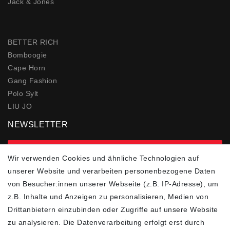
Jack & Jones
BETTER RICH
Bomboogie
Cape Horn
Gang Fashion
Polo Sylt
LIU JO
NEWSLETTER
zur Newsletter Anmeldung
Wir verwenden Cookies und ähnliche Technologien auf
unserer Website und verarbeiten personenbezogene Daten
FOLGEN SIE UNS
von Besucher:innen unserer Webseite (z.B. IP-Adresse), um
z.B. Inhalte und Anzeigen zu personalisieren, Medien von
Drittanbietern einzubinden oder Zugriffe auf unsere Website
zu analysieren. Die Datenverarbeitung erfolgt erst durch
ZAHLUNGSARTEN
SCHNELLER UND