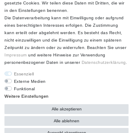
KOSTENLOSER
gesetzte Cookies. Wir teilen diese Daten mit Dritten, die wir
VERSAND**
in den Einstellungen benennen.
Die Datenverarbeitung kann mit Einwilligung oder aufgrund
eines berechtigten Interesses erfolgen. Die Zustimmung
kann erteilt oder abgelehnt werden. Es besteht das Recht,
nicht einzuwilligen und die Einwilligung zu einem späteren
FASHION HOUSE
Zeitpunkt zu ändern oder zu widerrufen. Beachten Sie unser
Impressum
und weitere Hinweise zur Verwendung
Hotline: +49
personenbezogener Daten in unserer
Daten­schutz­erklärung
.
(0)15223993771 (Mo. bis
Fr. 10 - 16 Uhr)
Essenziell
Externe Medien
Funktional
Weitere Einstellungen
*Alle Preise verstehen sich inkl. gesetzl. MwSt. und zzgl.
Alle akzeptieren
Versandkosten ** Nur innerhalb Deutschlands *** Hotline:
+49
(0)
15223993771 (Mo. bis Fr. 10 - 16 Uhr)
Alle ablehnen
Auswahl akzeptieren