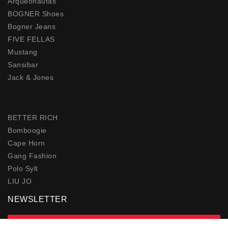
Arqueonautas
BOGNER Shoes
Bogner Jeans
FIVE FELLAS
Mustang
Sansibar
Jack & Jones
BETTER RICH
Bomboogie
Cape Horn
Gang Fashion
Polo Sylt
LIU JO
NEWSLETTER
zur Newsletter Anmeldung