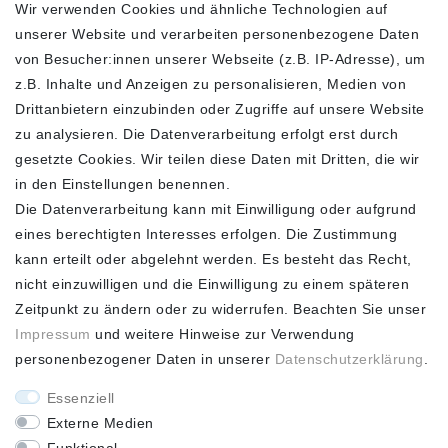
Wir verwenden Cookies und ähnliche Technologien auf
unserer Website und verarbeiten personenbezogene Daten
FOLGEN SIE UNS
von Besucher:innen unserer Webseite (z.B. IP-Adresse), um
z.B. Inhalte und Anzeigen zu personalisieren, Medien von
Drittanbietern einzubinden oder Zugriffe auf unsere Website
zu analysieren. Die Datenverarbeitung erfolgt erst durch
ZAHLUNGSARTEN
SCHNELLER UND
KOSTENLOSER
gesetzte Cookies. Wir teilen diese Daten mit Dritten, die wir
VERSAND**
in den Einstellungen benennen.
Die Datenverarbeitung kann mit Einwilligung oder aufgrund
eines berechtigten Interesses erfolgen. Die Zustimmung
kann erteilt oder abgelehnt werden. Es besteht das Recht,
nicht einzuwilligen und die Einwilligung zu einem späteren
FASHION HOUSE
Zeitpunkt zu ändern oder zu widerrufen. Beachten Sie unser
Impressum
und weitere Hinweise zur Verwendung
Hotline: +49
personenbezogener Daten in unserer
Daten­schutz­erklärung
.
(0)15223993771 (Mo. bis
Fr. 10 - 16 Uhr)
Essenziell
Externe Medien