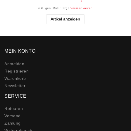
inkl. ges. MwSt.
zzgl.
Versandkosten
Artikel anzeigen
MEIN KONTO
Anmelden
Registrieren
Warenkorb
Newsletter
SERVICE
Retouren
Versand
Zahlung
Widerrufs­recht