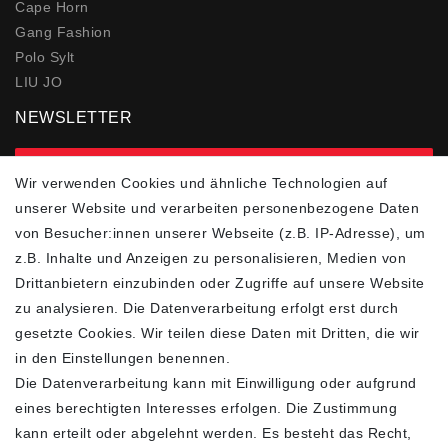
Cape Horn
Gang Fashion
Polo Sylt
LIU JO
NEWSLETTER
zur Newsletter Anmeldung
Wir verwenden Cookies und ähnliche Technologien auf
unserer Website und verarbeiten personenbezogene Daten
FOLGEN SIE UNS
von Besucher:innen unserer Webseite (z.B. IP-Adresse), um
z.B. Inhalte und Anzeigen zu personalisieren, Medien von
Drittanbietern einzubinden oder Zugriffe auf unsere Website
zu analysieren. Die Datenverarbeitung erfolgt erst durch
ZAHLUNGSARTEN
SCHNELLER UND
KOSTENLOSER
gesetzte Cookies. Wir teilen diese Daten mit Dritten, die wir
VERSAND**
in den Einstellungen benennen.
Die Datenverarbeitung kann mit Einwilligung oder aufgrund
eines berechtigten Interesses erfolgen. Die Zustimmung
kann erteilt oder abgelehnt werden. Es besteht das Recht,