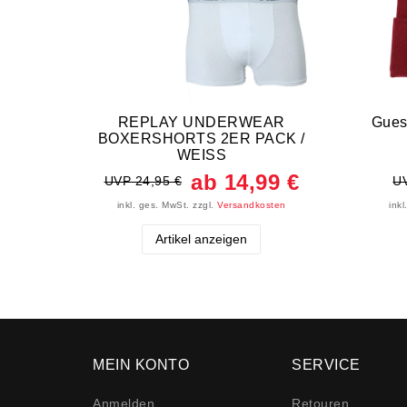
REPLAY UNDERWEAR
Gues
BOXERSHORTS 2ER PACK /
WEISS
ab 14,99 €
UVP 24,95 €
UV
inkl. ges. MwSt.
zzgl.
Versandkosten
ink
Artikel anzeigen
MEIN KONTO
SERVICE
Anmelden
Retouren