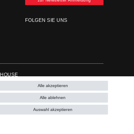
zur Newsletter Anmeldung
FOLGEN SIE UNS
 HOUSE
Alle akzeptieren
9 (0)15223993771 (Mo. bis Fr. 10 - 16 Uhr)
Alle ablehnen
Auswahl akzeptieren
9 (0)
15223993771 (Mo. bis Fr. 10 - 16 Uhr)