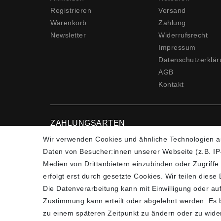
Registrieren
Versand
Warenkorb
Zahlung
Newsletter
Widerrufs­recht
Impressum
Daten­schutz­erklä
AGB
Kontakt
ZAHLUNGSARTEN
Wir verwenden Cookies und ähnliche Technologien a
Daten von Besucher:innen unserer Webseite (z.B. IP-
Medien von Drittanbietern einzubinden oder Zugriffe
erfolgt erst durch gesetzte Cookies. Wir teilen diese
Die Datenverarbeitung kann mit Einwilligung oder auf
Zustimmung kann erteilt oder abgelehnt werden. Es be
*Alle Preise verstehen sich inkl. gesetzl. MwSt. un
zu einem späteren Zeitpunkt zu ändern oder zu wide