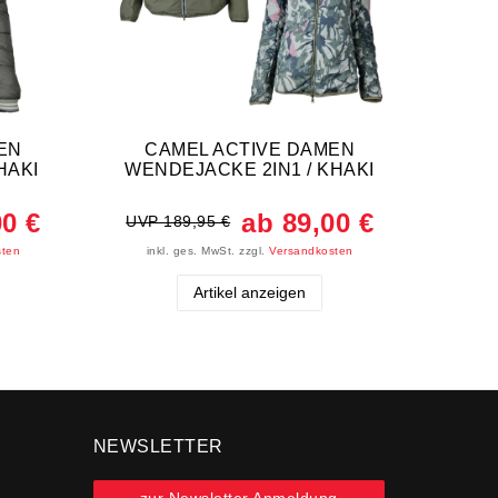
EN
CAMEL ACTIVE DAMEN
Camel
HAKI
WENDEJACKE 2IN1 / KHAKI
Überg
00 €
ab 89,00 €
UVP 189,95 €
UVP 
sten
inkl. ges. MwSt.
zzgl.
Versandkosten
ink
Artikel anzeigen
NEWSLETTER