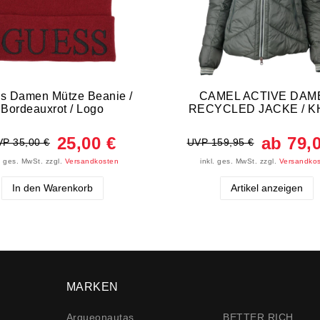
s Damen Mütze Beanie /
CAMEL ACTIVE DAM
Bordeauxrot / Logo
RECYCLED JACKE / K
25,00 €
ab 79,
P 35,00 €
UVP 159,95 €
l. ges. MwSt.
zzgl.
Versandkosten
inkl. ges. MwSt.
zzgl.
Versandko
In den Warenkorb
Artikel anzeigen
MARKEN
Arqueonautas
BETTER RICH