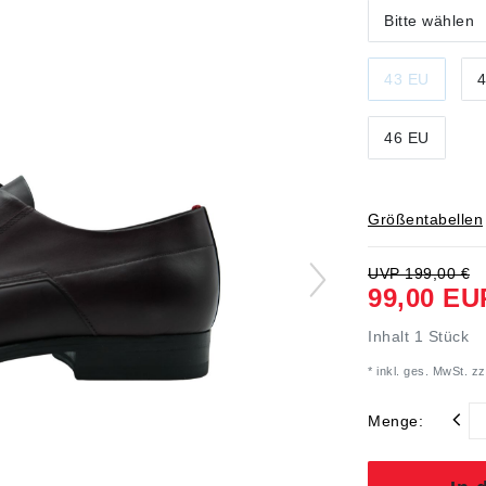
Bitte wählen
43 EU
4
46 EU
Größentabellen
UVP 199,00 €
99,00 E
Inhalt
1
Stück
* inkl. ges. MwSt. zz
Menge: