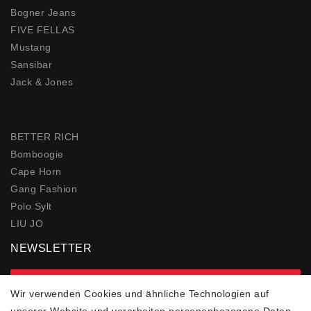
Bogner Jeans
FIVE FELLAS
Mustang
Sansibar
Jack & Jones
BETTER RICH
Bomboogie
Cape Horn
Gang Fashion
Polo Sylt
LIU JO
NEWSLETTER
zur Newsletter Anmeldung
Wir verwenden Cookies und ähnliche Technologien auf