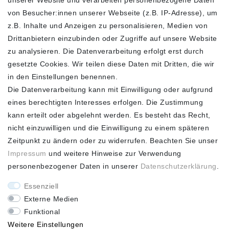
unserer Website und verarbeiten personenbezogene Daten
FOLGEN SIE UNS
von Besucher:innen unserer Webseite (z.B. IP-Adresse), um
z.B. Inhalte und Anzeigen zu personalisieren, Medien von
Drittanbietern einzubinden oder Zugriffe auf unsere Website
zu analysieren. Die Datenverarbeitung erfolgt erst durch
ZAHLUNGSARTEN
SCHNELLER UND
KOSTENLOSER
gesetzte Cookies. Wir teilen diese Daten mit Dritten, die wir
VERSAND**
in den Einstellungen benennen.
Die Datenverarbeitung kann mit Einwilligung oder aufgrund
eines berechtigten Interesses erfolgen. Die Zustimmung
kann erteilt oder abgelehnt werden. Es besteht das Recht,
nicht einzuwilligen und die Einwilligung zu einem späteren
FASHION HOUSE
Zeitpunkt zu ändern oder zu widerrufen. Beachten Sie unser
Impressum
und weitere Hinweise zur Verwendung
Hotline: +49
personenbezogener Daten in unserer
Daten­schutz­erklärung
.
(0)15223993771 (Mo. bis
Fr. 10 - 16 Uhr)
Essenziell
Externe Medien
Funktional
Weitere Einstellungen