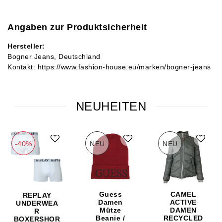
Angaben zur Produktsicherheit
Hersteller:
Bogner Jeans
Deutschland
Kontakt:
https://www.fashion-house.eu/marken/bogner-jeans
NEUHEITEN
-40%
NEU
NEU
Guess
CAMEL
REPLAY
Damen
ACTIVE
UNDERWEA
Mütze
DAMEN
R
Beanie /
RECYCLED
BOXERSHOR