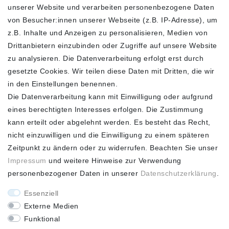
unserer Website und verarbeiten personenbezogene Daten
FOLGEN SIE UNS
von Besucher:innen unserer Webseite (z.B. IP-Adresse), um
z.B. Inhalte und Anzeigen zu personalisieren, Medien von
Drittanbietern einzubinden oder Zugriffe auf unsere Website
zu analysieren. Die Datenverarbeitung erfolgt erst durch
ZAHLUNGSARTEN
SCHNELLER UND
KOSTENLOSER
gesetzte Cookies. Wir teilen diese Daten mit Dritten, die wir
VERSAND**
in den Einstellungen benennen.
Die Datenverarbeitung kann mit Einwilligung oder aufgrund
eines berechtigten Interesses erfolgen. Die Zustimmung
kann erteilt oder abgelehnt werden. Es besteht das Recht,
nicht einzuwilligen und die Einwilligung zu einem späteren
FASHION HOUSE
Zeitpunkt zu ändern oder zu widerrufen. Beachten Sie unser
Impressum
und weitere Hinweise zur Verwendung
Hotline: +49
personenbezogener Daten in unserer
Daten­schutz­erklärung
.
(0)15223993771 (Mo. bis
Fr. 10 - 16 Uhr)
Essenziell
Externe Medien
Funktional