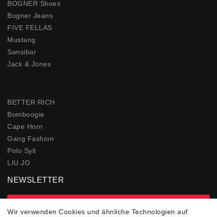
BOGNER Shoes
Bogner Jeans
FIVE FELLAS
Mustang
Sansibar
Jack & Jones
BETTER RICH
Bomboogie
Cape Horn
Gang Fashion
Polo Sylt
LIU JO
NEWSLETTER
zur Newsletter Anmeldung
Wir verwenden Cookies und ähnliche Technologien auf