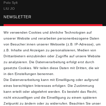
Polo Sylt
LIU JO
NEWSLETTER
zur Newsletter Anmeldung
Wir verwenden Cookies und ähnliche Technologien auf
unserer Website und verarbeiten personenbezogene Daten
FOLGEN SIE UNS
von Besucher:innen unserer Webseite (z.B. IP-Adresse), um
z.B. Inhalte und Anzeigen zu personalisieren, Medien von
Drittanbietern einzubinden oder Zugriffe auf unsere Website
zu analysieren. Die Datenverarbeitung erfolgt erst durch
ZAHLUNGSARTEN
SCHNELLER UND
KOSTENLOSER
gesetzte Cookies. Wir teilen diese Daten mit Dritten, die wir
VERSAND**
in den Einstellungen benennen.
Die Datenverarbeitung kann mit Einwilligung oder aufgrund
eines berechtigten Interesses erfolgen. Die Zustimmung
kann erteilt oder abgelehnt werden. Es besteht das Recht,
nicht einzuwilligen und die Einwilligung zu einem späteren
FASHION HOUSE
Zeitpunkt zu ändern oder zu widerrufen. Beachten Sie unser