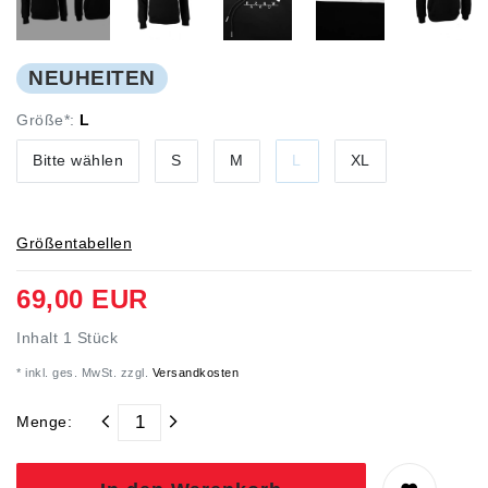
NEUHEITEN
Größe*:
L
Bitte wählen
S
M
L
XL
Größentabellen
69,00 EUR
Inhalt
1
Stück
* inkl. ges. MwSt. zzgl.
Versandkosten
Menge: