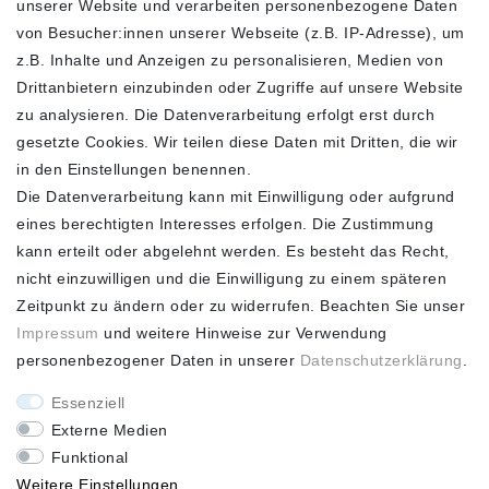
unserer Website und verarbeiten personenbezogene Daten
FOLGEN SIE UNS
von Besucher:innen unserer Webseite (z.B. IP-Adresse), um
z.B. Inhalte und Anzeigen zu personalisieren, Medien von
Drittanbietern einzubinden oder Zugriffe auf unsere Website
zu analysieren. Die Datenverarbeitung erfolgt erst durch
ZAHLUNGSARTEN
SCHNELLER UND
KOSTENLOSER
gesetzte Cookies. Wir teilen diese Daten mit Dritten, die wir
VERSAND**
in den Einstellungen benennen.
Die Datenverarbeitung kann mit Einwilligung oder aufgrund
eines berechtigten Interesses erfolgen. Die Zustimmung
kann erteilt oder abgelehnt werden. Es besteht das Recht,
nicht einzuwilligen und die Einwilligung zu einem späteren
FASHION HOUSE
Zeitpunkt zu ändern oder zu widerrufen. Beachten Sie unser
Impressum
und weitere Hinweise zur Verwendung
Hotline: +49
personenbezogener Daten in unserer
Daten­schutz­erklärung
.
(0)15223993771 (Mo. bis
Fr. 10 - 16 Uhr)
Essenziell
Externe Medien
Funktional
Weitere Einstellungen