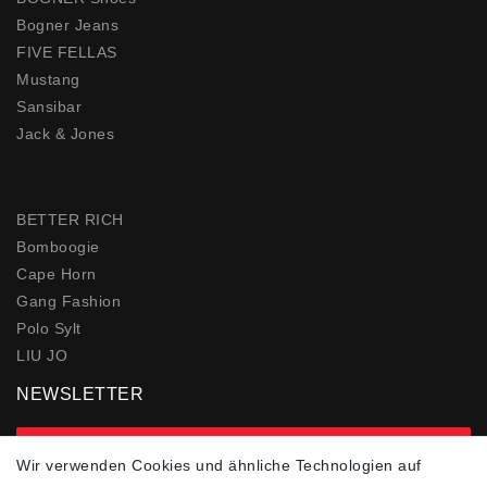
Bogner Jeans
FIVE FELLAS
Mustang
Sansibar
Jack & Jones
BETTER RICH
Bomboogie
Cape Horn
Gang Fashion
Polo Sylt
LIU JO
NEWSLETTER
zur Newsletter Anmeldung
Wir verwenden Cookies und ähnliche Technologien auf