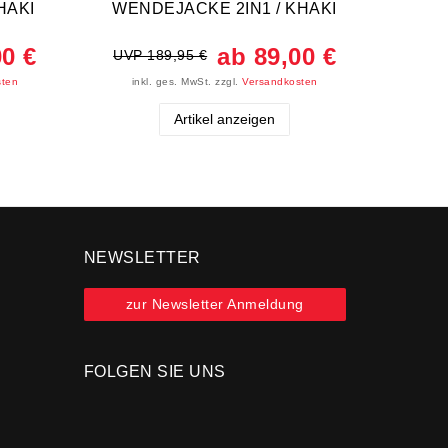
HAKI
WENDEJACKE 2IN1 / KHAKI
Überg
00 €
ab 89,00 €
UVP 189,95 €
UVP 
sten
inkl. ges. MwSt.
zzgl.
Versandkosten
ink
Artikel anzeigen
NEWSLETTER
zur Newsletter Anmeldung
FOLGEN SIE UNS