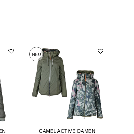
NEU
-70%
EN
CAMEL ACTIVE DAMEN
Camel