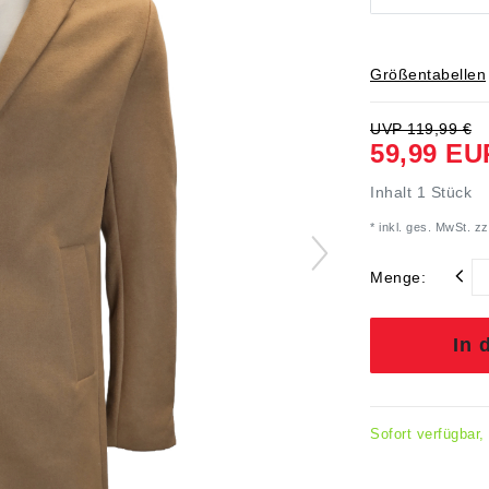
Größentabellen
UVP 119,99 €
59,99 EU
Inhalt
1
Stück
* inkl. ges. MwSt. zz
Menge:
In 
Sofort verfügbar,