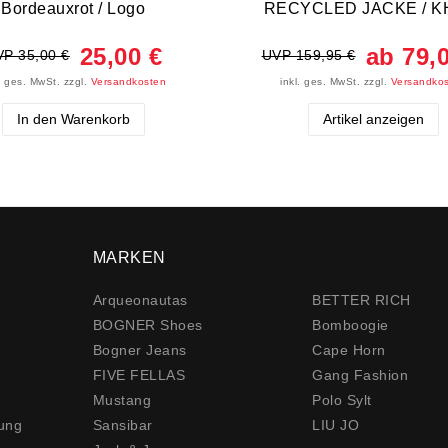
Bordeauxrot / Logo
RECYCLED JACKE / K
25,00 €
ab 79,
P 35,00 €
UVP 159,95 €
l. ges. MwSt.
zzgl.
Versandkosten
inkl. ges. MwSt.
zzgl.
Versandko
In den Warenkorb
Artikel anzeigen
MARKEN
Arqueonautas
BETTER RICH
BOGNER Shoes
Bomboogie
Bogner Jeans
Cape Horn
FIVE FELLAS
Gang Fashion
Mustang
Polo Sylt
rung
Sansibar
LIU JO