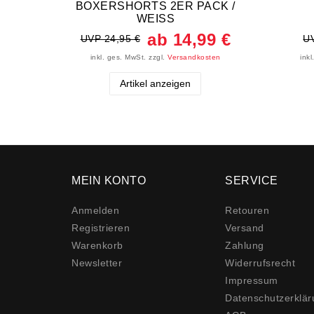
BOXERSHORTS 2ER PACK /
WEISS
ab 14,99 €
UVP 24,95 €
UV
inkl. ges. MwSt.
zzgl.
Versandkosten
ink
Artikel anzeigen
MEIN KONTO
SERVICE
Anmelden
Retouren
Registrieren
Versand
Warenkorb
Zahlung
Newsletter
Widerrufs­recht
Impressum
Daten­schutz­erklä