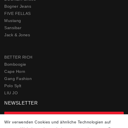
Bogner Jeans
FIVE FELLAS
Mustang
Sansibar
Jack & Jones
BETTER RICH
Bomboogie
Cape Horn
Gang Fashion
Polo Sylt
LIU JO
NEWSLETTER
zur Newsletter Anmeldung
Wir verwenden Cookies und ähnliche Technologien auf