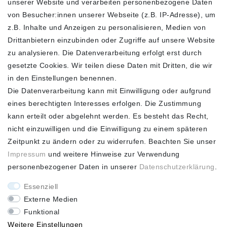
unserer Website und verarbeiten personenbezogene Daten
FOLGEN SIE UNS
von Besucher:innen unserer Webseite (z.B. IP-Adresse), um
z.B. Inhalte und Anzeigen zu personalisieren, Medien von
Drittanbietern einzubinden oder Zugriffe auf unsere Website
zu analysieren. Die Datenverarbeitung erfolgt erst durch
ZAHLUNGSARTEN
SCHNELLER UND
KOSTENLOSER
gesetzte Cookies. Wir teilen diese Daten mit Dritten, die wir
VERSAND**
in den Einstellungen benennen.
Die Datenverarbeitung kann mit Einwilligung oder aufgrund
eines berechtigten Interesses erfolgen. Die Zustimmung
kann erteilt oder abgelehnt werden. Es besteht das Recht,
nicht einzuwilligen und die Einwilligung zu einem späteren
FASHION HOUSE
Zeitpunkt zu ändern oder zu widerrufen. Beachten Sie unser
Hotline: +49
Impressum
und weitere Hinweise zur Verwendung
(0)15223993771 (Mo. bis
personenbezogener Daten in unserer
Daten­schutz­erklärung
.
Fr. 10 - 16 Uhr)
Essenziell
Externe Medien
Funktional
Weitere Einstellungen