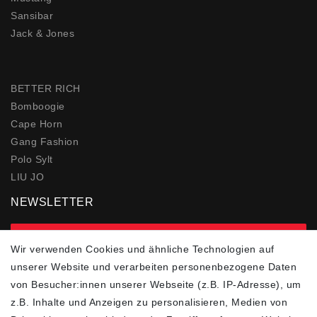
Sansibar
Jack & Jones
BETTER RICH
Bomboogie
Cape Horn
Gang Fashion
Polo Sylt
LIU JO
NEWSLETTER
zur Newsletter Anmeldung
Wir verwenden Cookies und ähnliche Technologien auf
unserer Website und verarbeiten personenbezogene Daten
FOLGEN SIE UNS
von Besucher:innen unserer Webseite (z.B. IP-Adresse), um
z.B. Inhalte und Anzeigen zu personalisieren, Medien von