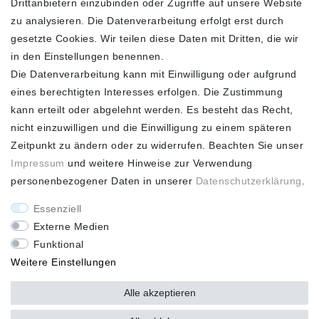
Drittanbietern einzubinden oder Zugriffe auf unsere Website
zu analysieren. Die Datenverarbeitung erfolgt erst durch
ZAHLUNGSARTEN
SCHNELLER UND
KOSTENLOSER
gesetzte Cookies. Wir teilen diese Daten mit Dritten, die wir
VERSAND**
in den Einstellungen benennen.
Die Datenverarbeitung kann mit Einwilligung oder aufgrund
eines berechtigten Interesses erfolgen. Die Zustimmung
kann erteilt oder abgelehnt werden. Es besteht das Recht,
nicht einzuwilligen und die Einwilligung zu einem späteren
FASHION HOUSE
Zeitpunkt zu ändern oder zu widerrufen. Beachten Sie unser
Hotline: +49
Impressum
und weitere Hinweise zur Verwendung
(0)15223993771 (Mo. bis
personenbezogener Daten in unserer
Daten­schutz­erklärung
.
Fr. 10 - 16 Uhr)
Essenziell
Externe Medien
Funktional
Weitere Einstellungen
*Alle Preise verstehen sich inkl. gesetzl. MwSt. und zzgl.
Versandkosten ** Nur innerhalb Deutschlands *** Hotline:
+49
Alle akzeptieren
(0)
15223993771 (Mo. bis Fr. 10 - 16 Uhr)