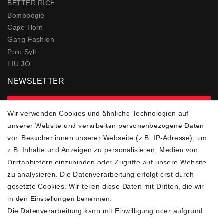
BETTER RICH
Bomboogie
Cape Horn
Gang Fashion
Polo Sylt
LIU JO
NEWSLETTER
zur Newsletter Anmeldung
Wir verwenden Cookies und ähnliche Technologien auf
unserer Website und verarbeiten personenbezogene Daten
FOLGEN SIE UNS
von Besucher:innen unserer Webseite (z.B. IP-Adresse), um
z.B. Inhalte und Anzeigen zu personalisieren, Medien von
Drittanbietern einzubinden oder Zugriffe auf unsere Website
zu analysieren. Die Datenverarbeitung erfolgt erst durch
ZAHLUNGSARTEN
SCHNELLER UND
KOSTENLOSER
gesetzte Cookies. Wir teilen diese Daten mit Dritten, die wir
VERSAND**
in den Einstellungen benennen.
Die Datenverarbeitung kann mit Einwilligung oder aufgrund