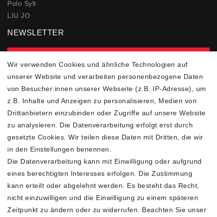
Polo Sylt
LIU JO
NEWSLETTER
zur Newsletter Anmeldung
Wir verwenden Cookies und ähnliche Technologien auf
unserer Website und verarbeiten personenbezogene Daten
FOLGEN SIE UNS
von Besucher:innen unserer Webseite (z.B. IP-Adresse), um
z.B. Inhalte und Anzeigen zu personalisieren, Medien von
Drittanbietern einzubinden oder Zugriffe auf unsere Website
zu analysieren. Die Datenverarbeitung erfolgt erst durch
ZAHLUNGSARTEN
SCHNELLER UND
KOSTENLOSER
gesetzte Cookies. Wir teilen diese Daten mit Dritten, die wir
VERSAND**
in den Einstellungen benennen.
Die Datenverarbeitung kann mit Einwilligung oder aufgrund
eines berechtigten Interesses erfolgen. Die Zustimmung
kann erteilt oder abgelehnt werden. Es besteht das Recht,
nicht einzuwilligen und die Einwilligung zu einem späteren
FASHION HOUSE
Zeitpunkt zu ändern oder zu widerrufen. Beachten Sie unser