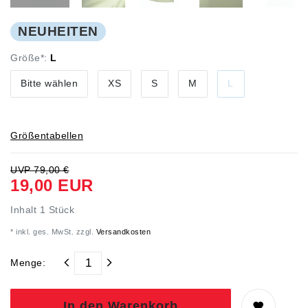
NEUHEITEN
Größe*:
L
Bitte wählen
XS
S
M
L
Größentabellen
UVP 79,00 €
19,00 EUR
Inhalt
1
Stück
* inkl. ges. MwSt. zzgl.
Versandkosten
Menge:
In den Warenkorb