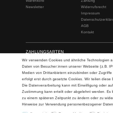
Warenkorb
Zahlung
Newsletter
Widerrufs­recht
Impressum
Daten­schutz­erklä
AGB
Kontakt
ZAHLUNGSARTEN
Wir verwenden Cookies und ähnliche Technologien a
Daten von Besucher:innen unserer Webseite (z.B. IP-
Medien von Drittanbietern einzubinden oder Zugriffe
erfolgt erst durch gesetzte Cookies. Wir teilen diese
Die Datenverarbeitung kann mit Einwilligung oder auf
Zustimmung kann erteilt oder abgelehnt werden. Es be
*Alle Preise verstehen sich inkl. gesetzl. MwSt. un
zu einem späteren Zeitpunkt zu ändern oder zu wide
Hinweise zur Verwendung personenbezogener Daten