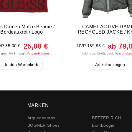
s Damen Mütze Beanie /
CAMEL ACTIVE DAM
Bordeauxrot / Logo
RECYCLED JACKE / K
25,00 €
ab 79,
P 35,00 €
UVP 159,95 €
l. ges. MwSt.
zzgl.
Versandkosten
inkl. ges. MwSt.
zzgl.
Versandko
In den Warenkorb
Artikel anzeigen
MARKEN
Arqueonautas
BETTER RICH
BOGNER Shoes
Bomboogie