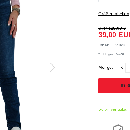
Größentabellen
UVP 129,00 €
39,00 EU
Inhalt
1
Stück
* inkl. ges. MwSt. zz
Menge:
In 
Sofort verfügbar,