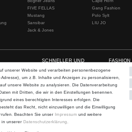
Bogner Jeans
Cape Horn
FIVE FELLAS
Gang Fashion
Mustang
Polo Sylt
rung
Sansibar
LIU JO
Jack & Jones
SCHNELLER UND
FASHION
KOSTENLOSER
uf unserer Website und verarbeiten personenbezogene
VERSAND**
Hotline: +4
Adresse), um z.B. Inhalte und Anzeigen zu personalisieren,
 auf unsere Website zu analysieren. Die Datenverarbeitung
 Daten mit Dritten, die wir in den Einstellungen benennen.
grund eines berechtigten Interesses erfolgen. Die
steht das Recht, nicht einzuwilligen und die Einwilligung
d zzgl. Versandkosten ** Nur innerhalb Deutschlands *** Hotline:
+4
rrufen. Beachten Sie unser
Impressum
und weitere
 in unserer
Daten­schutz­erklärung
.