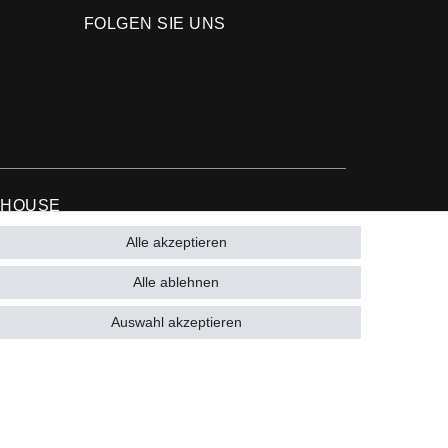
FOLGEN SIE UNS
 HOUSE
Alle akzeptieren
9 (0)15223993771 (Mo. bis Fr. 10 - 16 Uhr)
Alle ablehnen
Auswahl akzeptieren
9 (0)
15223993771 (Mo. bis Fr. 10 - 16 Uhr)