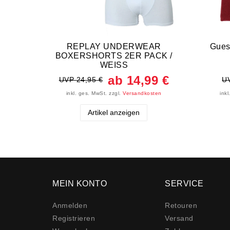
REPLAY UNDERWEAR
Gues
BOXERSHORTS 2ER PACK /
WEISS
ab 14,99 €
UVP 24,95 €
UV
inkl. ges. MwSt.
zzgl.
Versandkosten
ink
Artikel anzeigen
MEIN KONTO
SERVICE
Anmelden
Retouren
Registrieren
Versand