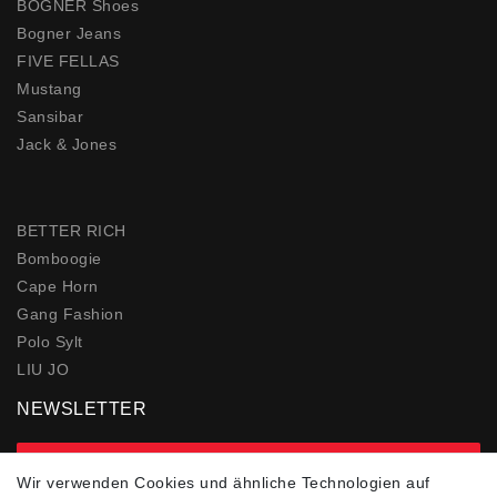
BOGNER Shoes
Bogner Jeans
FIVE FELLAS
Mustang
Sansibar
Jack & Jones
BETTER RICH
Bomboogie
Cape Horn
Gang Fashion
Polo Sylt
LIU JO
NEWSLETTER
zur Newsletter Anmeldung
Wir verwenden Cookies und ähnliche Technologien auf