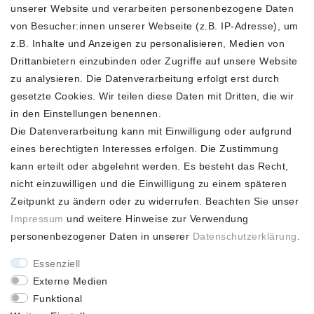
unserer Website und verarbeiten personenbezogene Daten
FOLGEN SIE UNS
von Besucher:innen unserer Webseite (z.B. IP-Adresse), um
z.B. Inhalte und Anzeigen zu personalisieren, Medien von
Drittanbietern einzubinden oder Zugriffe auf unsere Website
zu analysieren. Die Datenverarbeitung erfolgt erst durch
ZAHLUNGSARTEN
SCHNELLER UND
KOSTENLOSER
gesetzte Cookies. Wir teilen diese Daten mit Dritten, die wir
VERSAND**
in den Einstellungen benennen.
Die Datenverarbeitung kann mit Einwilligung oder aufgrund
eines berechtigten Interesses erfolgen. Die Zustimmung
kann erteilt oder abgelehnt werden. Es besteht das Recht,
nicht einzuwilligen und die Einwilligung zu einem späteren
FASHION HOUSE
Zeitpunkt zu ändern oder zu widerrufen. Beachten Sie unser
Hotline: +49
Impressum
und weitere Hinweise zur Verwendung
(0)15223993771 (Mo. bis
personenbezogener Daten in unserer
Daten­schutz­erklärung
.
Fr. 10 - 16 Uhr)
Essenziell
Externe Medien
Funktional