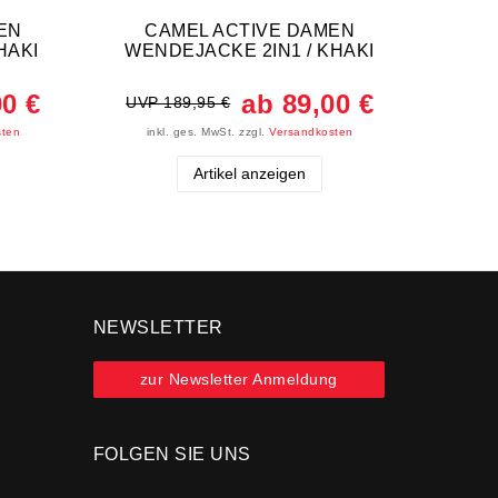
EN
CAMEL ACTIVE DAMEN
Camel
HAKI
WENDEJACKE 2IN1 / KHAKI
Überg
00 €
ab 89,00 €
UVP 189,95 €
UVP 
sten
inkl. ges. MwSt.
zzgl.
Versandkosten
ink
Artikel anzeigen
NEWSLETTER
zur Newsletter Anmeldung
FOLGEN SIE UNS