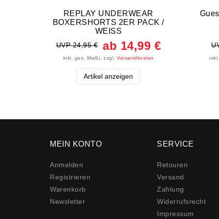
REPLAY UNDERWEAR
Gues
BOXERSHORTS 2ER PACK /
WEISS
ab 14,99 €
UVP 24,95 €
UV
inkl. ges. MwSt.
zzgl.
Versandkosten
ink
Artikel anzeigen
MEIN KONTO
SERVICE
Anmelden
Retouren
Registrieren
Versand
Warenkorb
Zahlung
Newsletter
Widerrufs­recht
Impressum