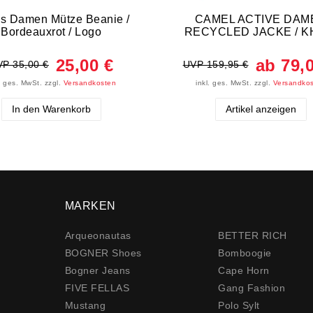
s Damen Mütze Beanie /
CAMEL ACTIVE DAM
Bordeauxrot / Logo
RECYCLED JACKE / K
25,00 €
ab 79,
P 35,00 €
UVP 159,95 €
l. ges. MwSt.
zzgl.
Versandkosten
inkl. ges. MwSt.
zzgl.
Versandko
In den Warenkorb
Artikel anzeigen
MARKEN
Arqueonautas
BETTER RICH
BOGNER Shoes
Bomboogie
Bogner Jeans
Cape Horn
FIVE FELLAS
Gang Fashion
Mustang
Polo Sylt