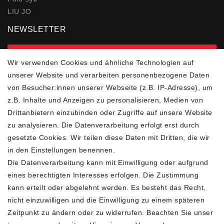
LIU JO
NEWSLETTER
zur Newsletter Anmeldung
Wir verwenden Cookies und ähnliche Technologien auf
unserer Website und verarbeiten personenbezogene Daten
FOLGEN SIE UNS
von Besucher:innen unserer Webseite (z.B. IP-Adresse), um
z.B. Inhalte und Anzeigen zu personalisieren, Medien von
Drittanbietern einzubinden oder Zugriffe auf unsere Website
zu analysieren. Die Datenverarbeitung erfolgt erst durch
ZAHLUNGSARTEN
SCHNELLER UND
KOSTENLOSER
gesetzte Cookies. Wir teilen diese Daten mit Dritten, die wir
VERSAND**
in den Einstellungen benennen.
Die Datenverarbeitung kann mit Einwilligung oder aufgrund
eines berechtigten Interesses erfolgen. Die Zustimmung
kann erteilt oder abgelehnt werden. Es besteht das Recht,
nicht einzuwilligen und die Einwilligung zu einem späteren
FASHION HOUSE
Zeitpunkt zu ändern oder zu widerrufen. Beachten Sie unser