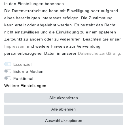
VERSAND**
in den Einstellungen benennen.
Die Datenverarbeitung kann mit Einwilligung oder aufgrund
eines berechtigten Interesses erfolgen. Die Zustimmung
kann erteilt oder abgelehnt werden. Es besteht das Recht,
nicht einzuwilligen und die Einwilligung zu einem späteren
FASHION HOUSE
Zeitpunkt zu ändern oder zu widerrufen. Beachten Sie unser
Hotline: +49
Impressum
und weitere Hinweise zur Verwendung
(0)15223993771 (Mo. bis
personenbezogener Daten in unserer
Daten­schutz­erklärung
.
Fr. 10 - 16 Uhr)
Essenziell
Externe Medien
Funktional
Weitere Einstellungen
*Alle Preise verstehen sich inkl. gesetzl. MwSt. und zzgl.
Versandkosten ** Nur innerhalb Deutschlands *** Hotline:
+49
Alle akzeptieren
(0)
15223993771 (Mo. bis Fr. 10 - 16 Uhr)
Alle ablehnen
Auswahl akzeptieren
plentymarkets Template von
Plenty Lions