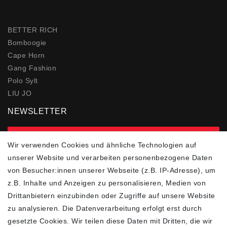
BETTER RICH
Bomboogie
Cape Horn
Gang Fashion
Polo Sylt
LIU JO
NEWSLETTER
zur Newsletter Anmeldung
Wir verwenden Cookies und ähnliche Technologien auf
unserer Website und verarbeiten personenbezogene Daten
FOLGEN SIE UNS
von Besucher:innen unserer Webseite (z.B. IP-Adresse), um
z.B. Inhalte und Anzeigen zu personalisieren, Medien von
Drittanbietern einzubinden oder Zugriffe auf unsere Website
zu analysieren. Die Datenverarbeitung erfolgt erst durch
ZAHLUNGSARTEN
SCHNELLER UND
KOSTENLOSER
gesetzte Cookies. Wir teilen diese Daten mit Dritten, die wir