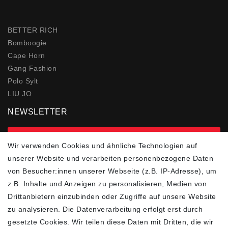
BETTER RICH
Bomboogie
Cape Horn
Gang Fashion
Polo Sylt
LIU JO
NEWSLETTER
zur Newsletter Anmeldung
Wir verwenden Cookies und ähnliche Technologien auf
unserer Website und verarbeiten personenbezogene Daten
FOLGEN SIE UNS
von Besucher:innen unserer Webseite (z.B. IP-Adresse), um
z.B. Inhalte und Anzeigen zu personalisieren, Medien von
Drittanbietern einzubinden oder Zugriffe auf unsere Website
zu analysieren. Die Datenverarbeitung erfolgt erst durch
ZAHLUNGSARTEN
SCHNELLER UND
KOSTENLOSER
gesetzte Cookies. Wir teilen diese Daten mit Dritten, die wir