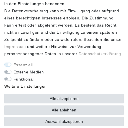
VERSAND**
in den Einstellungen benennen.
Die Datenverarbeitung kann mit Einwilligung oder aufgrund
eines berechtigten Interesses erfolgen. Die Zustimmung
kann erteilt oder abgelehnt werden. Es besteht das Recht,
nicht einzuwilligen und die Einwilligung zu einem späteren
FASHION HOUSE
Zeitpunkt zu ändern oder zu widerrufen. Beachten Sie unser
Hotline: +49
Impressum
und weitere Hinweise zur Verwendung
(0)15223993771 (Mo. bis
personenbezogener Daten in unserer
Daten­schutz­erklärung
.
Fr. 10 - 16 Uhr)
Essenziell
Externe Medien
Funktional
Weitere Einstellungen
*Alle Preise verstehen sich inkl. gesetzl. MwSt. und zzgl.
Versandkosten ** Nur innerhalb Deutschlands *** Hotline:
+49
Alle akzeptieren
(0)
15223993771 (Mo. bis Fr. 10 - 16 Uhr)
Alle ablehnen
Auswahl akzeptieren
plentymarkets Template von
Plenty Lions