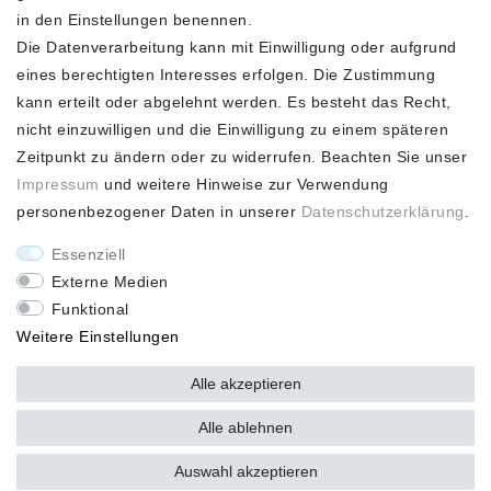
VERSAND**
in den Einstellungen benennen.
Die Datenverarbeitung kann mit Einwilligung oder aufgrund
eines berechtigten Interesses erfolgen. Die Zustimmung
kann erteilt oder abgelehnt werden. Es besteht das Recht,
nicht einzuwilligen und die Einwilligung zu einem späteren
FASHION HOUSE
Zeitpunkt zu ändern oder zu widerrufen. Beachten Sie unser
Hotline: +49
Impressum
und weitere Hinweise zur Verwendung
(0)15223993771 (Mo. bis
personenbezogener Daten in unserer
Daten­schutz­erklärung
.
Fr. 10 - 16 Uhr)
Essenziell
Externe Medien
Funktional
Weitere Einstellungen
*Alle Preise verstehen sich inkl. gesetzl. MwSt. und zzgl.
Versandkosten ** Nur innerhalb Deutschlands *** Hotline:
+49
Alle akzeptieren
(0)
15223993771 (Mo. bis Fr. 10 - 16 Uhr)
Alle ablehnen
Auswahl akzeptieren
plentymarkets Template von
Plenty Lions