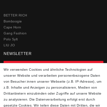
BETTER RICH
Bomboogie
Cape Horn
Gang Fashion
Polo Sylt
LIU JO
NEWSLETTER
zur Newsletter Anmeldung
Wir verwenden Cookies und ähnliche Technologien auf
unserer Website und verarbeiten personenbezogene Daten
FOLGEN SIE UNS
von Besucher:innen unserer Webseite (z.B. IP-Adresse), um
z.B. Inhalte und Anzeigen zu personalisieren, Medien von
Drittanbietern einzubinden oder Zugriffe auf unsere Website
zu analysieren. Die Datenverarbeitung erfolgt erst durch
ZAHLUNGSARTEN
SCHNELLER UND
KOSTENLOSER
gesetzte Cookies. Wir teilen diese Daten mit Dritten, die wir