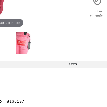
Sicher
einkaufen
as Bild fahren
2220
ex - 8166197