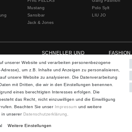
FIVE FELLAS
Gang Fashion
Mustang
Polo Sylt
rung
Sansibar
LIU JO
Jack & Jones
SCHNELLER UND
FASHION
KOSTENLOSER
uf unserer Website und verarbeiten personenbezogene
VERSAND**
Hotline: +4
Adresse), um z.B. Inhalte und Anzeigen zu personalisieren,
 auf unsere Website zu analysieren. Die Datenverarbeitung
 Daten mit Dritten, die wir in den Einstellungen benennen.
grund eines berechtigten Interesses erfolgen. Die
steht das Recht, nicht einzuwilligen und die Einwilligung
d zzgl. Versandkosten ** Nur innerhalb Deutschlands *** Hotline:
+4
rrufen. Beachten Sie unser
Impressum
und weitere
 in unserer
Daten­schutz­erklärung
.
al
Weitere Einstellungen