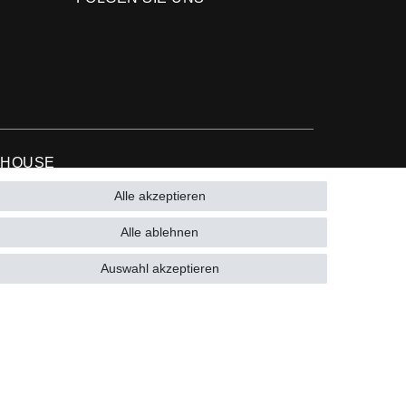
 HOUSE
Alle akzeptieren
9 (0)15223993771 (Mo. bis Fr. 10 - 16 Uhr)
Alle ablehnen
Auswahl akzeptieren
9 (0)
15223993771 (Mo. bis Fr. 10 - 16 Uhr)