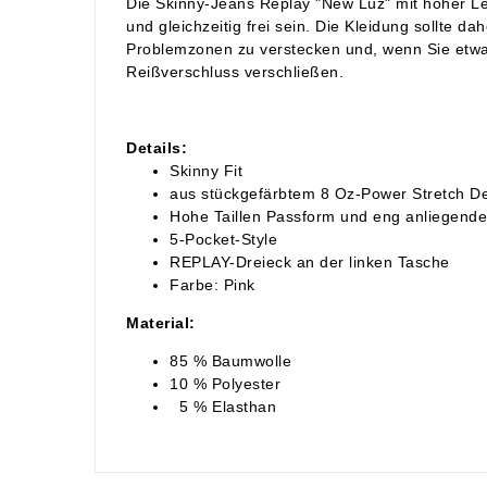
Die Skinny-Jeans Replay "New Luz" mit hoher L
und gleichzeitig frei sein. Die Kleidung sollte d
Problemzonen zu verstecken und, wenn Sie etwas
Reißverschluss verschließen.
Details:
Skinny Fit
aus stückgefärbtem 8 Oz-Power Stretch D
Hohe Taillen Passform und eng anliegender
5-Pocket-Style
REPLAY-Dreieck an der linken Tasche
Farbe: Pink
Material:
85 % Baumwolle
10 % Polyester
5 % Elasthan