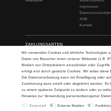
Newsletter
Widerrufs­recht
Impressum
Daten­schutz­erklä
AGB
Kontakt
ZAHLUNGSARTEN
Wir verwenden Cookies und ähnliche Technologien a
Daten von Besucher:innen unserer Webseite (z.B. IP-
Medien von Drittanbietern einzubinden oder Zugriffe
erfolgt erst durch gesetzte Cookies. Wir teilen diese
Die Datenverarbeitung kann mit Einwilligung oder auf
Zustimmung kann erteilt oder abgelehnt werden. Es be
*Alle Preise verstehen sich inkl. gesetzl. MwSt. un
zu einem späteren Zeitpunkt zu ändern oder zu wide
Hinweise zur Verwendung personenbezogener Daten
Essenziell
Externe Medien
Funktion
plentymarkets Template von
Plenty Lions