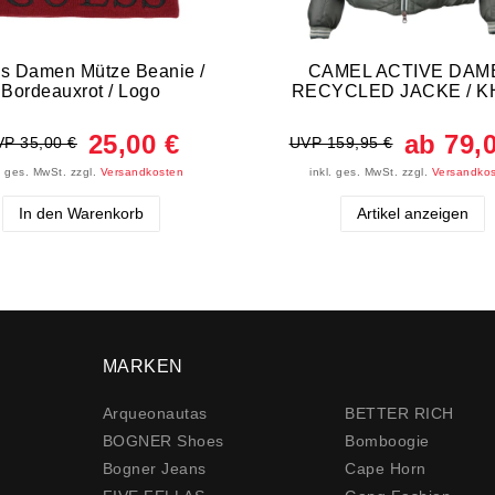
s Damen Mütze Beanie /
CAMEL ACTIVE DAM
Bordeauxrot / Logo
RECYCLED JACKE / K
25,00 €
ab 79,
P 35,00 €
UVP 159,95 €
l. ges. MwSt.
zzgl.
Versandkosten
inkl. ges. MwSt.
zzgl.
Versandko
In den Warenkorb
Artikel anzeigen
MARKEN
Arqueonautas
BETTER RICH
BOGNER Shoes
Bomboogie
Bogner Jeans
Cape Horn