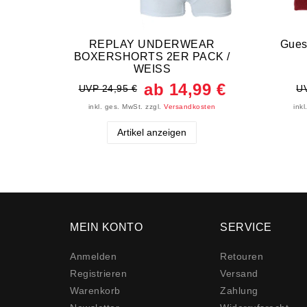
REPLAY UNDERWEAR
Gues
BOXERSHORTS 2ER PACK /
WEISS
ab 14,99 €
UVP 24,95 €
UV
inkl. ges. MwSt.
zzgl.
Versandkosten
ink
Artikel anzeigen
MEIN KONTO
SERVICE
Anmelden
Retouren
Registrieren
Versand
Warenkorb
Zahlung