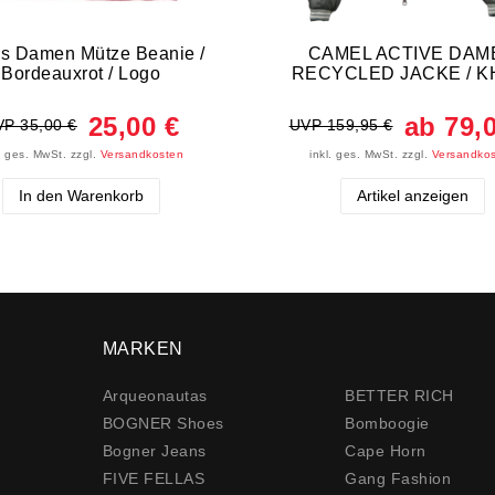
s Damen Mütze Beanie /
CAMEL ACTIVE DAM
Bordeauxrot / Logo
RECYCLED JACKE / K
25,00 €
ab 79,
P 35,00 €
UVP 159,95 €
l. ges. MwSt.
zzgl.
Versandkosten
inkl. ges. MwSt.
zzgl.
Versandko
In den Warenkorb
Artikel anzeigen
MARKEN
Arqueonautas
BETTER RICH
BOGNER Shoes
Bomboogie
Bogner Jeans
Cape Horn
FIVE FELLAS
Gang Fashion