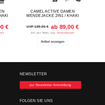
EN
CAMEL ACTIVE DAMEN
Camel
HAKI
WENDEJACKE 2IN1 / KHAKI
Überg
00 €
ab 89,00 €
UVP 189,95 €
UVP 
sten
inkl. ges. MwSt.
zzgl.
Versandkosten
ink
Artikel anzeigen
NEWSLETTER
zur Newsletter Anmeldung
FOLGEN SIE UNS