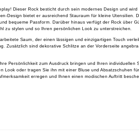
ay! Dieser Rock besticht durch sein modernes Design und wird si
en-Design bietet er ausreichend Stauraum für kleine Utensilien. 
 und bequeme Passform. Darüber hinaus verfügt der Rock über Gürt
ahl zu stylen und so Ihren persönlichen Look zu unterstreichen.
rarbeitete Saum, der einen lässigen und einzigartigen Touch verl
. Zusätzlich sind dekorative Schlitze an der Vorderseite angebra
e Persönlichkeit zum Ausdruck bringen und Ihren individuellen St
en Look oder tragen Sie ihn mit einer Bluse und Absatzschuhen für
 Aufmerksamkeit erregen und Ihnen einen modischen Auftritt besche