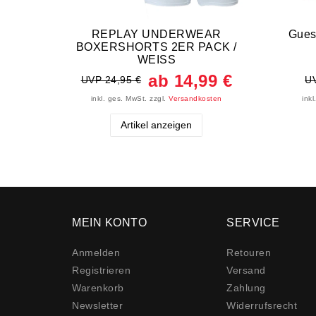
REPLAY UNDERWEAR
Gues
BOXERSHORTS 2ER PACK /
WEISS
ab 14,99 €
UVP 24,95 €
UV
inkl. ges. MwSt.
zzgl.
Versandkosten
ink
Artikel anzeigen
MEIN KONTO
SERVICE
Anmelden
Retouren
Registrieren
Versand
Warenkorb
Zahlung
Newsletter
Widerrufs­recht