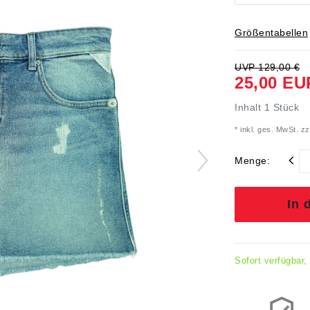
Größentabellen
UVP 129,00 €
25,00 EU
Inhalt
1
Stück
* inkl. ges. MwSt. zz
Menge:
In 
Sofort verfügbar,