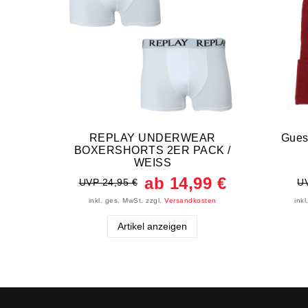
REPLAY UNDERWEAR
Gues
BOXERSHORTS 2ER PACK /
WEISS
ab 14,99 €
UVP 24,95 €
UV
inkl. ges. MwSt.
zzgl.
Versandkosten
ink
Artikel anzeigen