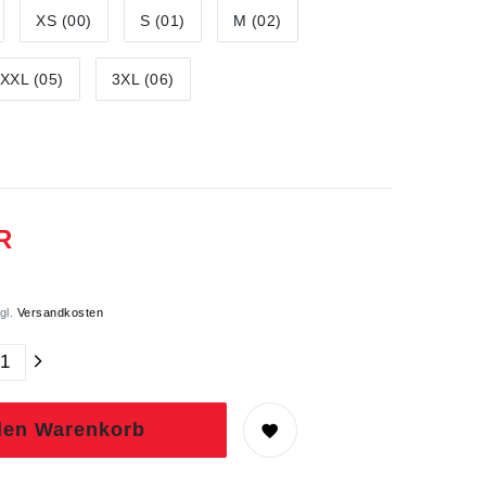
XS (00)
S (01)
M (02)
XXL (05)
3XL (06)
R
gl.
Versandkosten
den Warenkorb