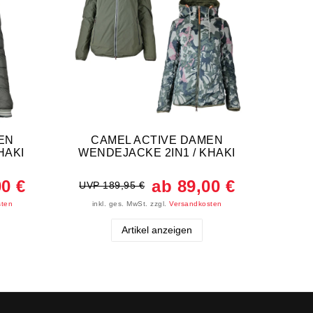
EN
CAMEL ACTIVE DAMEN
Camel
HAKI
WENDEJACKE 2IN1 / KHAKI
Überg
00 €
ab 89,00 €
UVP 189,95 €
UVP 
sten
inkl. ges. MwSt.
zzgl.
Versandkosten
ink
Artikel anzeigen