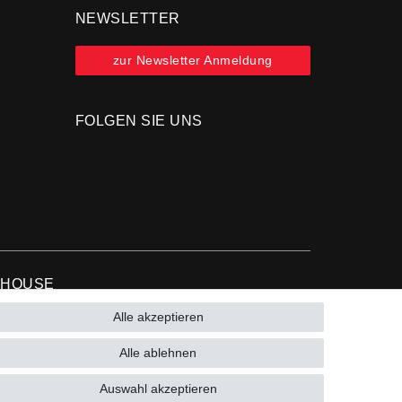
NEWSLETTER
zur Newsletter Anmeldung
FOLGEN SIE UNS
 HOUSE
Alle akzeptieren
9 (0)15223993771 (Mo. bis Fr. 10 - 16 Uhr)
Alle ablehnen
Auswahl akzeptieren