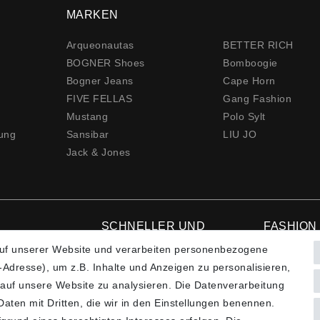
MARKEN
Arqueonautas
BETTER RICH
BOGNER Shoes
Bomboogie
Bogner Jeans
Cape Horn
FIVE FELLAS
Gang Fashion
Mustang
Polo Sylt
rung
Sansibar
LIU JO
Jack & Jones
SCHNELLER UND
FASHION
KOSTENLOSER
VERSAND**
uf unserer Website und verarbeiten personenbezogene
Hotline: +4
Adresse), um z.B. Inhalte und Anzeigen zu personalisieren,
 auf unsere Website zu analysieren. Die Datenverarbeitung
 Daten mit Dritten, die wir in den Einstellungen benennen.