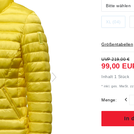
Bitte wählen
XL (04)
Größentabellen
UVP 219,00 €
99,00 EU
Inhalt
1
Stück
* inkl. ges. MwSt. zz
Menge:
In 