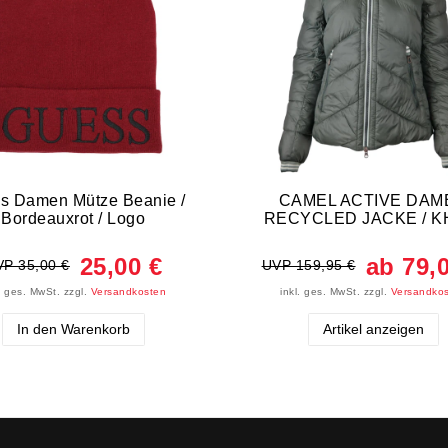
s Damen Mütze Beanie /
CAMEL ACTIVE DAM
Bordeauxrot / Logo
RECYCLED JACKE / K
25,00 €
ab 79,
P 35,00 €
UVP 159,95 €
l. ges. MwSt.
zzgl.
Versandkosten
inkl. ges. MwSt.
zzgl.
Versandko
In den Warenkorb
Artikel anzeigen